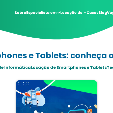
Sobre
Especialista em
Locação de
Cases
Blog
Va
hones e Tablets: conheça 
e Informática
Locação de Smartphones e Tablets
Te