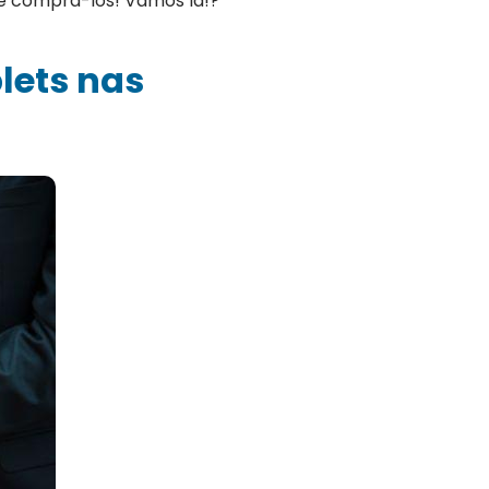
e comprá-los! Vamos lá!?
lets nas