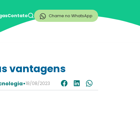
gas
Contato
Chame no WhatsApp
as vantagens
cnologia
•
18/08/2023