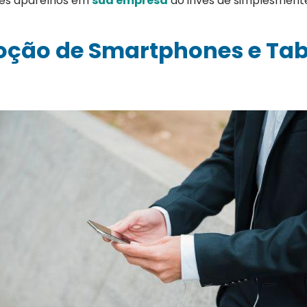
sses aparelhos em
sua empresa
ao invés de simplesment
oção de Smartphones e Tab