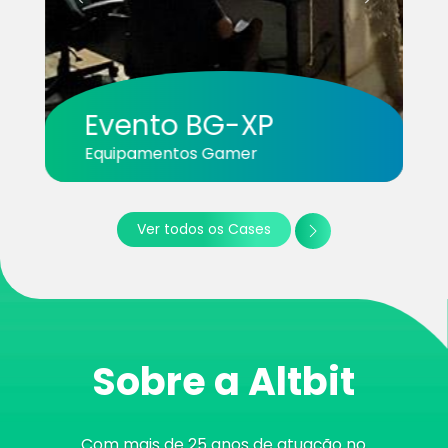
Evento BG-XP
Equipamentos Gamer
Ver todos os Cases
Sobre a Altbit
Com mais de 25 anos de atuação no