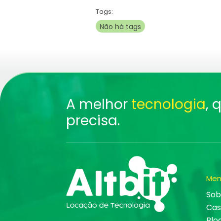
Tags:
Não há tags
A melhor
tecnologia
, 
precisa.
Men
Sob
Cas
Blo