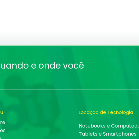
quando e onde você
u
Locação de Tecnologia
re
Notebooks e Computad
es
Tablets e Smartphones
g