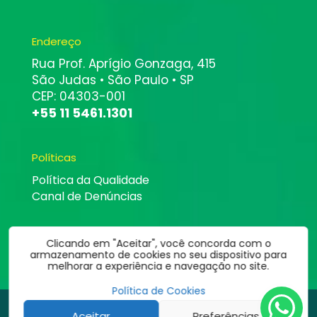
Endereço
Rua Prof. Aprígio Gonzaga, 415
São Judas • São Paulo • SP
CEP: 04303-001
+55 11 5461.1301
Políticas
Política da Qualidade
Canal de Denúncias
Clicando em "Aceitar", você concorda com o
armazenamento de cookies no seu dispositivo para
melhorar a experiência e navegação no site.
Política de Cookies
©
2026
Altbit Informática | Todos os direitos estão reservados.
Aceitar
Preferências