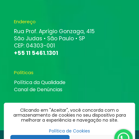
Endereço
Rua Prof. Aprígio Gonzaga, 415
São Judas • São Paulo • SP
CEP: 04303-001
+55 11 5461.1301
Políticas
Política da Qualidade
Canal de Denúncias
Clicando em "Aceitar", você concorda com o
armazenamento de cookies no seu dispositivo para
melhorar a experiência e navegação no site.
Política de Cookies
©
2026
Altbit Informática | Todos os direitos estão reservados.