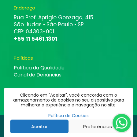
Endereço
Rua Prof. Aprígio Gonzaga, 415
São Judas • São Paulo • SP
CEP: 04303-001
+55 11 5461.1301
Políticas
Política da Qualidade
Canal de Denúncias
Clicando em "Aceitar", você concorda com o
armazenamento de cookies no seu dispositivo para
melhorar a experiência e navegação no site.
Política de Cookies
©
2026
Altbit Informática | Todos os direitos estão reservados.
Aceitar
Preferências
Desenvolvido por: