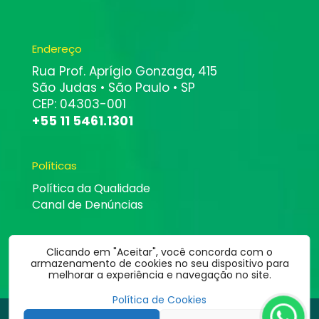
Endereço
Rua Prof. Aprígio Gonzaga, 415
São Judas • São Paulo • SP
CEP: 04303-001
+55 11 5461.1301
Políticas
Política da Qualidade
Canal de Denúncias
Clicando em "Aceitar", você concorda com o
armazenamento de cookies no seu dispositivo para
melhorar a experiência e navegação no site.
Política de Cookies
©
2026
Altbit Informática | Todos os direitos estão reservados.