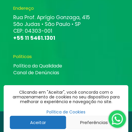
Endereço
Rua Prof. Aprígio Gonzaga, 415
São Judas • São Paulo • SP
CEP: 04303-001
+55 11 5461.1301
Políticas
Política da Qualidade
Canal de Denúncias
Clicando em "Aceitar", você concorda com o
armazenamento de cookies no seu dispositivo para
melhorar a experiência e navegação no site.
Política de Cookies
©
2026
Altbit Informática | Todos os direitos estão reservados.
Aceitar
Preferências
Desenvolvido por: